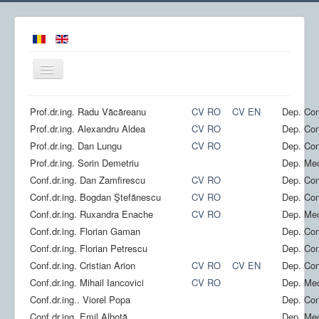
Comută
navigarea
Prof.dr.ing. Radu Văcăreanu
CV RO
CV EN
Dep. Con
Prof.dr.ing. Alexandru Aldea
CV RO
Dep. Con
Prof.dr.ing. Dan Lungu
CV RO
Dep. Con
Acasa
Prof.dr.ing. Sorin Demetriu
Dep. Mec
Conf.dr.ing. Dan Zamfirescu
CV RO
Dep. Con
Obiectiv
Conf.dr.ing. Bogdan Ştefănescu
CV RO
Dep. Con
Colectiv
Conf.dr.ing. Ruxandra Enache
CV RO
Dep. Mec
Proiecte
Conf.dr.ing. Florian Gaman
Dep.
Con
Conf.dr.ing. Florian Petrescu
Dep.
Con
Utile
Conf.dr.ing.
Cristian Arion
CV RO
CV EN
Dep. Con
Echipamente
Conf.dr.ing.
Mihail Iancovici
CV RO
Dep. Mec
Conf.dr.ing.
. Viorel Popa
Dep. Con
Noutati
Conf.dr.ing.
Emil Albotă
Dep. Mec