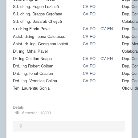
Publicatii
S.l. dr.ing. Eugen Lozincă
CV RO
Dep. Con
S.l. dr.ing. Dragos Coţofană
CV RO
Dep. Con
Contact
S.l. dr.ing. Basarab Cheşcă
Colabora
RO-RISK
dr.ing Florin Pavel
CV RO
CV EN
Dep. Con
S.l.
6CNIS&2CNISS
Asist. dr.ing Ileana Calotescu
CV RO
Dep. Con
Asist. dr. ing. Georgiana Ionică
CV RO
Dep. Mec
Dr. ing. Mihai Pavel
Colabora
Dr. ing Cristian Neagu
CV RO
CV EN
Dep. Con
Drd. ing Robert Colban
CV RO
Dep. Con
Drd. ing. Ionut Craciun
CV RO
Dep. Con
Drd. ing. Veronica Coliba
CV RO
Dep. Con
Teh. Laurentiu Sonia
Oficiul d
Detalii
Accesări: 12303