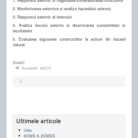
1. Raspunsul seismic si fragilitatea/vulnerabilitatea structurilor
Publicatii
2. Monitorizarea seismica si analiza hazardului seismic
Contact
3. Raspunsul seismic al terenului
RO-RISK
4. Analiza riscului seismic si diseminarea cunostintelor si
rezultatelor
6CNIS&2CNISS
5. Evaluarea sigurantei constructiilor la actiuni din hazard
natural.
Detalii
Accesări: 88270
Ultimele articole
Utile
6CNIS & 2CNISS