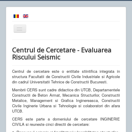
Comută
navigarea
Centrul de Cercetare - Evaluarea
Riscului Seismic
Acasa
Centrul de cercetare este o entitate stiintifica integrata in
Obiectiv
structura Facultatii de Constructii Civile Industriale si Agricole
din cadrul Universitatii Tehnice de Constructii Bucuresti.
Colectiv
Membrii CERS sunt cadre didactice din UTCB, Departamentele
Constructii de Beton Armat, Mecanica Structurilor, Constructii
Proiecte
Metalice, Management si Grafica Inginereasca, Constructii
Utile
Civile Inginerie Urbana si Tehnologie si colaboratori din afara
UTCB.
Echipamente
CERS este parte a domeniului de cercetare INGINERIE
CIVILA si reuneste cinci directii de cercetare:
Noutati